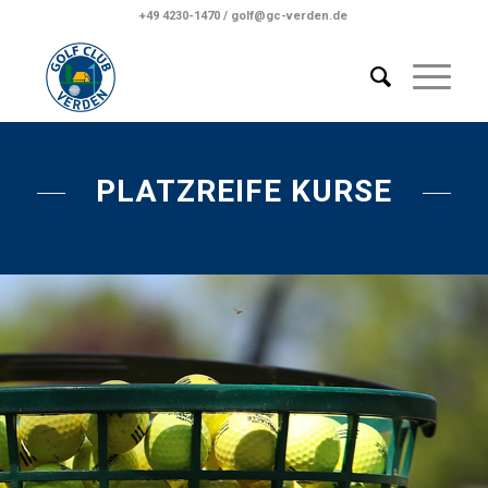
+49 4230-1470 / golf@gc-verden.de
PLATZREIFE KURSE