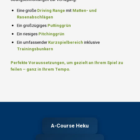
Eine große
Driving Range
mit
Matten- und
Rasenabschlägen
Ein großzügiges
Puttinggrün
Ein riesiges
Pitchinggrün
Ein umfassender
Kurzspielbereich
inklusive
Trainingsbunkern
Perfekte Voraussetzungen, um gezielt an Ihrem Spiel zu
feilen – ganz in Ihrem Tempo.
A-Course Heku